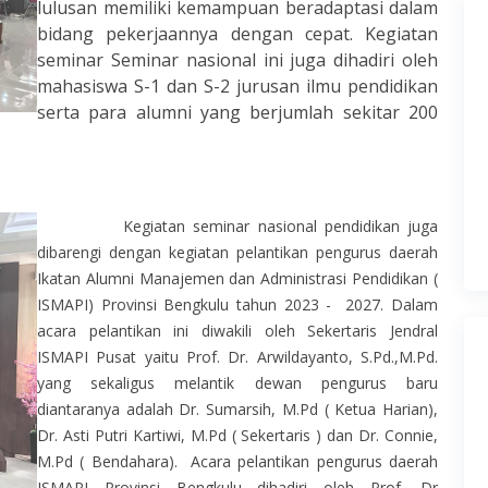
lulusan memiliki kemampuan beradaptasi dalam
bidang pekerjaannya dengan cepat. Kegiatan
seminar Seminar nasional ini juga dihadiri oleh
mahasiswa S-1 dan S-2 jurusan ilmu pendidikan
serta para alumni yang berjumlah sekitar 200
Kegiatan seminar nasional pendidikan juga
dibarengi dengan kegiatan pelantikan pengurus daerah
Ikatan Alumni Manajemen dan Administrasi Pendidikan (
ISMAPI) Provinsi Bengkulu tahun 2023 - 2027. Dalam
acara pelantikan ini diwakili oleh Sekertaris Jendral
ISMAPI Pusat yaitu Prof. Dr. Arwildayanto, S.Pd.,M.Pd.
yang sekaligus melantik dewan pengurus baru
diantaranya adalah Dr. Sumarsih, M.Pd ( Ketua Harian),
Dr. Asti Putri Kartiwi, M.Pd ( Sekertaris ) dan Dr. Connie,
M.Pd ( Bendahara). Acara pelantikan pengurus daerah
ISMAPI Provinsi Bengkulu dihadiri oleh Prof. Dr